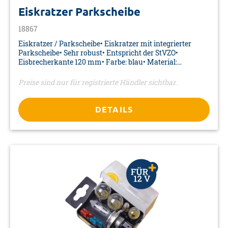
Eiskratzer Parkscheibe
18867
Eiskratzer / Parkscheibe• Eiskratzer mit integrierter
Parkscheibe• Sehr robust• Entspricht der StVZO•
Eisbrecherkante 120 mm• Farbe: blau• Material:
Kunststoff• Maße: 155 x 120 x 7 mm• Verpackung:
Aufkleber
Preise sind nur für registrierte Händler sichtbar.
DETAILS