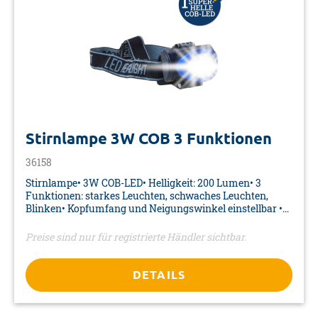
Stirnlampe 3W COB 3 Funktionen
36158
Stirnlampe• 3W COB-LED• Helligkeit: 200 Lumen• 3
Funktionen: starkes Leuchten, schwaches Leuchten,
Blinken• Kopfumfang und Neigungswinkel einstellbar •
Benötigte Batterien: 3x AAA 1,5V (nicht enthalten)• Farbe:
schwarz/blau/silber• Material: ABS, PS, Nylon, Polyester•
Preise sind nur für registrierte Händler sichtbar.
Maße: 60 x 75 x 70• Verpackung: Doppelblister
DETAILS