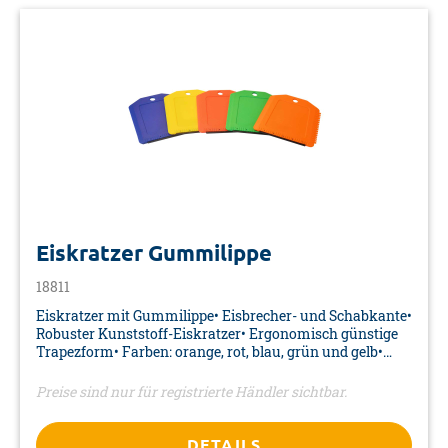
Eiskratzer Gummilippe
18811
Eiskratzer mit Gummilippe• Eisbrecher- und Schabkante•
Robuster Kunststoff-Eiskratzer• Ergonomisch günstige
Trapezform• Farben: orange, rot, blau, grün und gelb•
Material: ABS• Maße: 118 x 115 x 3 mm• Verpackung:
Aufkleber
Preise sind nur für registrierte Händler sichtbar.
DETAILS