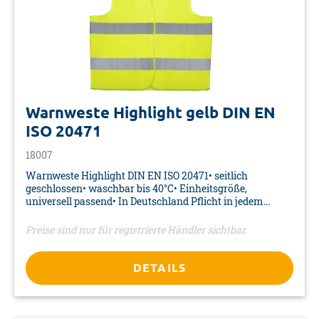
Warnweste Highlight gelb DIN EN
ISO 20471
18007
Warnweste Highlight DIN EN ISO 20471• seitlich
geschlossen• waschbar bis 40°C• Einheitsgröße,
universell passend• In Deutschland Pflicht in jedem
Fahrzeug, wie in den meisten Ländern Europas• Farbe:
gelb• Material 100% Polyester• Größe: XL• Verpackung:
Preise sind nur für registrierte Händler sichtbar.
Polybeutel
DETAILS