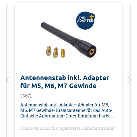
Antennenstab inkl. Adapter
für M5, M6, M7 Gewinde
36671
Antennenstab inkl. Adapter• Adapter für M5,
M6, M7 Gewinde• Ersatzantenne für das Auto•
Einfache Anbringung• Guter Empfang• Farbe:
schwarz• Material: Eisen/PVC• Maße: Ø 8/15 x
105 mm• Verpackung: Doppelblister
Preise sind nur für registrierte Händler sichtbar.