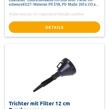
schwarz43127• Material: PP, EVA, PS• Maße: 265 x 133 x 33
mm• Verpackung: Anhänger
Preise sind nur für registrierte Händler sichtbar.
DETAILS
Trichter mit Filter 12 cm