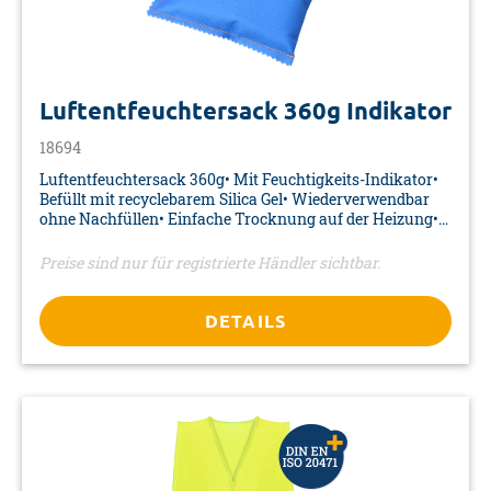
Luftentfeuchtersack 360g Indikator
18694
Luftentfeuchtersack 360g• Mit Feuchtigkeits-Indikator•
Befüllt mit recyclebarem Silica Gel• Wiederverwendbar
ohne Nachfüllen• Einfache Trocknung auf der Heizung•
Trockengewicht: 360 g• Farbe: blau• Material: 100%
Polyester• Verpackung: Verkaufskarton
Preise sind nur für registrierte Händler sichtbar.
DETAILS