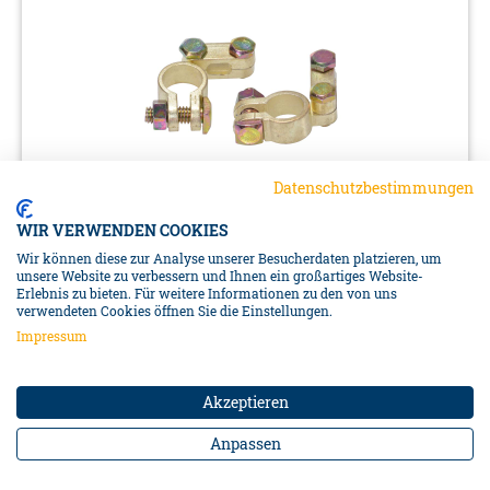
Datenschutzbestimmungen
Batteriepolklemmen-Set
WIR VERWENDEN COOKIES
50327
Wir können diese zur Analyse unserer Besucherdaten platzieren, um
unsere Website zu verbessern und Ihnen ein großartiges Website-
Batteriepolklemmen-Set• Plus- und Minusklemme•
Erlebnis zu bieten. Für weitere Informationen zu den von uns
Massive Ausführung• Zum Anschluss an die Batterie-
verwendeten Cookies öffnen Sie die Einstellungen.
Pole• Universell für viele Starterbatterien• Farbe: gold•
Impressum
Material: Zinklegierung• Plusklemme: Ø 18 mm•
Minusklemme: Ø 16 mm• Verpackung: Doppelblister
Preise sind nur für registrierte Händler sichtbar.
Akzeptieren
DETAILS
Anpassen