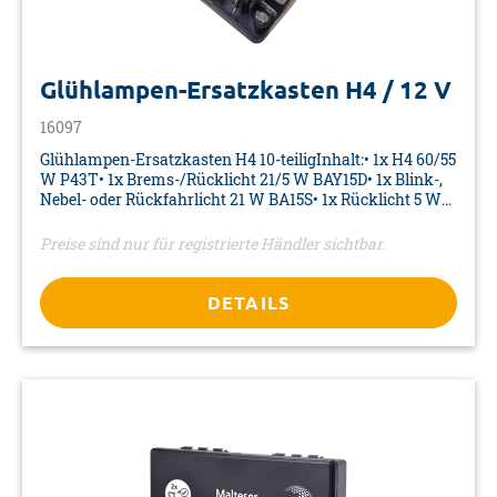
Glühlampen-Ersatzkasten H4 / 12 V
16097
Glühlampen-Ersatzkasten H4 10-teiligInhalt:• 1x H4 60/55
W P43T• 1x Brems-/Rücklicht 21/5 W BAY15D• 1x Blink-,
Nebel- oder Rückfahrlicht 21 W BA15S• 1x Rücklicht 5 W
BA15S• 1x Innen-, Kofferraum- oder Kennzeichenleuchte 5
W SV8,5• 1x Seiten-/ Innenleuchte 5 W W2,1 x 9,5D• 2x
Preise sind nur für registrierte Händler sichtbar.
Flachsicherungen 10 A, 15 A• 2x Mini-Flachsicherungen
10 A, 15 A• Platzsparend und übersichtlich in
Kunststoffbox• Prüfzeichen E4
DETAILS