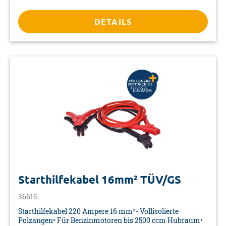
thermoisolierend• Maße: 1500/2100 x 970 mm
DETAILS
Starthilfekabel 16mm² TÜV/GS
36615
Starthilfekabel 220 Ampere 16 mm²- Vollisolierte
Polzangen• Für Benzinmotoren bis 2500 ccm Hubraum•