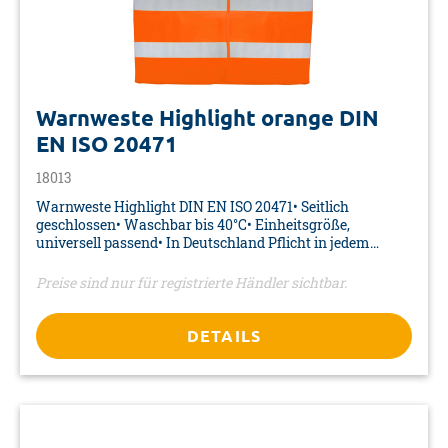
Warnweste Highlight orange DIN
EN ISO 20471
18013
Warnweste Highlight DIN EN ISO 20471• Seitlich
geschlossen• Waschbar bis 40°C• Einheitsgröße,
universell passend• In Deutschland Pflicht in jedem
Fahrzeug, wie in den meisten Ländern Europas• Farbe:
orange• Material 100% Polyester• Größe: XL• Verpackung:
Preise sind nur für registrierte Händler sichtbar.
Polybeutel
DETAILS