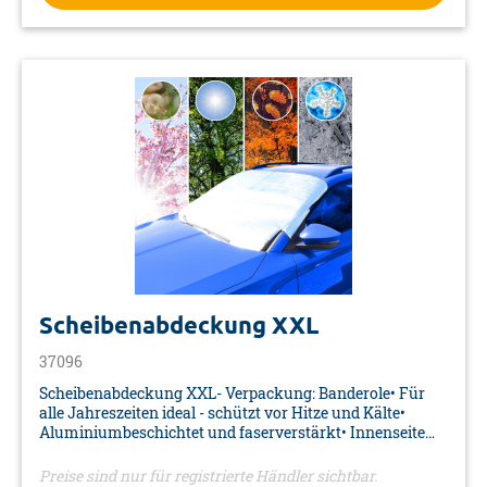
Scheibenabdeckung XXL
37096
Scheibenabdeckung XXL- Verpackung: Banderole• Für
alle Jahreszeiten ideal - schützt vor Hitze und Kälte•
Aluminiumbeschichtet und faserverstärkt• Innenseite
mit Schaumstoff, kratzt somit nicht• Sekundenschnelle
Befestigung• Farbe: silber• Material: alubeschichtet,
Preise sind nur für registrierte Händler sichtbar.