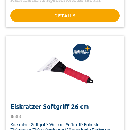
Preise sind nur für registrierte Händler sichtbar.
DETAILS
Eiskratzer Softgriff 26 cm
18818
Eiskratzer Softgriff• Weicher Softgriff• Robuster
Eiskratzer• Eisbrecherkante 130 mm breit• Farbe: rot-