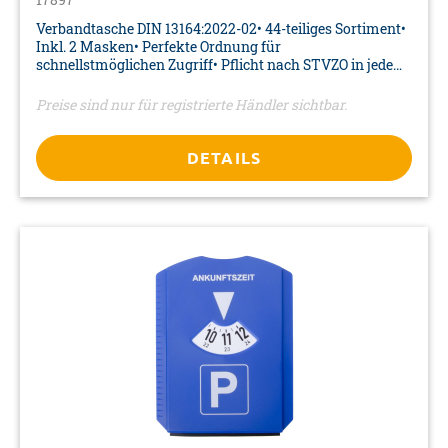
Verbandtasche DIN 13164:2022-02• 44-teiliges Sortiment•
Inkl. 2 Masken• Perfekte Ordnung für
schnellstmöglichen Zugriff• Pflicht nach STVZO in jedem
Kraftfahrzeug• DIN 13164, erfüllt den §35h der STVZO•
Europaweit nutzbar• Alles steril verpackt• Inkl.
Preise sind nur für registrierte Händler sichtbar.
Anwendungshinweise zur lebensrettenden
Sofortmaßnahme• Achtung: Verfallsdatum (5 Jahre)•
Farbe: rot• Material: Nylon (wasserabweisend)• Maße: ca.
DETAILS
225 x 125 x 65 mm• Verpackung: Nylontasche