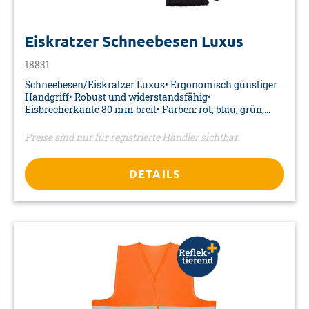
Eiskratzer Schneebesen Luxus
18831
Schneebesen/Eiskratzer Luxus• Ergonomisch günstiger
Handgriff• Robust und widerstandsfähig•
Eisbrecherkante 80 mm breit• Farben: rot, blau, grün,
gelb• Maße: 355 x 120 x 45 mm• Material: Kunststoff•
Verpackung: Aufkleber
Preise sind nur für registrierte Händler sichtbar.
DETAILS