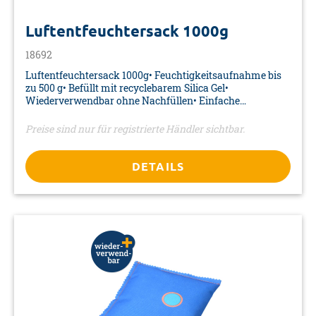
Luftentfeuchtersack 1000g
18692
Luftentfeuchtersack 1000g• Feuchtigkeitsaufnahme bis
zu 500 g• Befüllt mit recyclebarem Silica Gel•
Wiederverwendbar ohne Nachfüllen• Einfache
Trocknung auf der Heizung• Trockengewicht: 1 kg•
Farbe: grau• Material Beutel: 100% Polyester• Verpackung:
Preise sind nur für registrierte Händler sichtbar.
Verkaufskarton
DETAILS