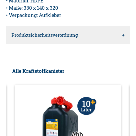
• Material: HDPE
• Maße: 330 x 140 x 320
• Verpackung: Aufkleber
Produktsicherheitsverordnung
Verantwortliche Person für die EU
Diedrich Filmer GmbH
Alle Kraftstoffkanister
Jeringhaver Gast 5
26316
Varel
DE
Info@filmer.de
Warnhinweise