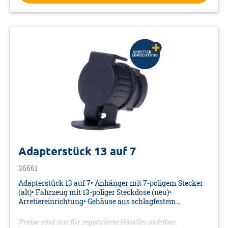
Adapterstück 13 auf 7
36661
Adapterstück 13 auf 7• Anhänger mit 7-poligem Stecker
(alt)• Fahrzeug mit 13-poliger Steckdose (neu)•
Arretiereinrichtung• Gehäuse aus schlagfestem
Kunststoff• Federdeckel zum Schutz vor Schmutz und
Nässe• Betriebsspannung 12V• Farbe: schwarz• Material:
Preise sind nur für registrierte Händler sichtbar.