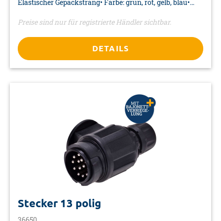
Elastischer Gepäckstrang• Farbe: grün, rot, gelb, blau•
Material: Nylon, Latex, Stahl• Verpackung: Karte
Preise sind nur für registrierte Händler sichtbar.
DETAILS
Stecker 13 polig
36650