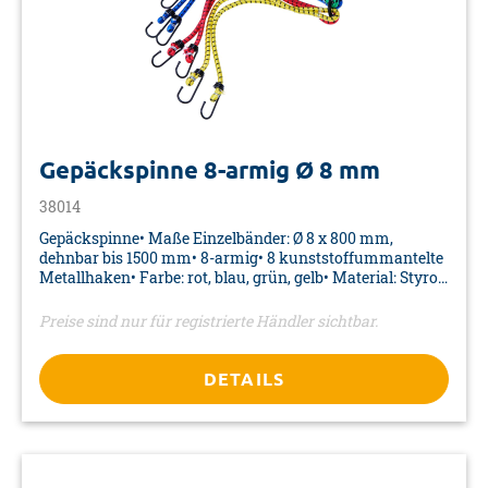
Gepäckspinne 8-armig Ø 8 mm
38014
Gepäckspinne• Maße Einzelbänder: Ø 8 x 800 mm,
dehnbar bis 1500 mm• 8-armig• 8 kunststoffummantelte
Metallhaken• Farbe: rot, blau, grün, gelb• Material: Styrol-
Isopren-Kautschuk/PP• Verpackung: Karte
Preise sind nur für registrierte Händler sichtbar.
DETAILS