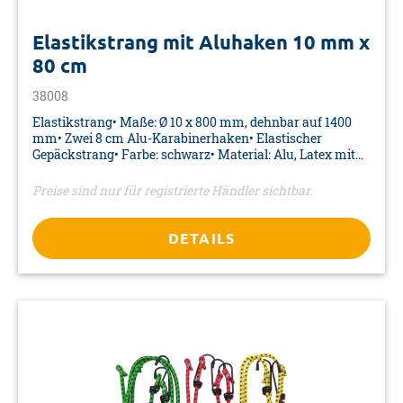
Elastikstrang mit Aluhaken 10 mm x
80 cm
38008
Elastikstrang• Maße: Ø 10 x 800 mm, dehnbar auf 1400
mm• Zwei 8 cm Alu-Karabinerhaken• Elastischer
Gepäckstrang• Farbe: schwarz• Material: Alu, Latex mit
PP-Überzug• Verpackung: Karte
Preise sind nur für registrierte Händler sichtbar.
DETAILS