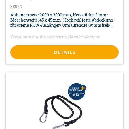
38024
Anhängernetz• 2000 x 3000 mm, Netzstärke: 3 mm•
Maschenweite: 45 x 45 mm• Hoch reißfeste Abdeckung
für offene PKW-Anhänger• Umlaufendes Gummiseil•
Farbe: grün• Material: Kunststoff/Gummi• Verpackung:
PVC-Tasche mit Reißverschluss
Preise sind nur für registrierte Händler sichtbar.
DETAILS