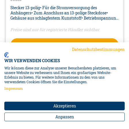
Stecker 13-polig• Für die Stromversorgung des
Anhängers• Zum Anschluss an 13-polige Steckdose•
Gehäuse aus schlagfestem Kunststoff• Betriebsspannung
12V• Farbe: schwarz• Material: PA6 (Nylon)• Maße: 93 x 56
x 45 mm• Verpackung: Karte
Preise sind nur für registrierte Händler sichtbar.
DETAILS
Datenschutzbestimmungen
WIR VERWENDEN COOKIES
Wir können diese zur Analyse unserer Besucherdaten platzieren, um
unsere Website zu verbessern und Ihnen ein großartiges Website-
Erlebnis zu bieten. Für weitere Informationen zu den von uns
verwendeten Cookies öffnen Sie die Einstellungen.
Impressum
Akzeptieren
Anpassen