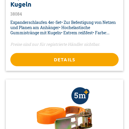
Kugeln
38084
Expanderschlaufen 4er-Set• Zur Befestigung von Netzen
und Planen am Anhänger• Hochelastische
Gummistränge mit Kugeln• Extrem reißfest• Farbe:
rot/schwarz• Material: Styrol-Isopren-Kautschuk/PP•
Maße Schlaufe: Ø 4 x 240 mm• Durchmesser der Kugel: 29
Preise sind nur für registrierte Händler sichtbar.
mm• Verpackung: Gebunden auf Karte mit Euro-Lochung
DETAILS