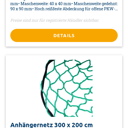
mm• Maschenweite: 40 x 40 mm• Maschenweite gedehnt:
90 x 90 mm• Hoch reißfeste Abdeckung für offene PKW-
Anhänger• Umlaufendes Gummiseil• Farbe: schwarz•
Material: PP• Verpackung: PVC-Tasche mit
Preise sind nur für registrierte Händler sichtbar.
Reißverschluss
DETAILS
Anhängernetz 300 x 200 cm