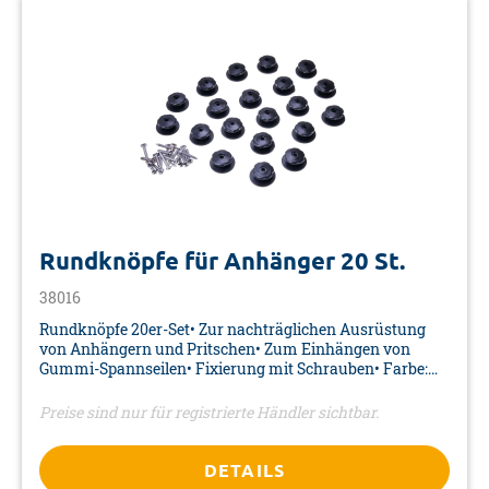
Rundknöpfe für Anhänger 20 St.
38016
Rundknöpfe 20er-Set• Zur nachträglichen Ausrüstung
von Anhängern und Pritschen• Zum Einhängen von
Gummi-Spannseilen• Fixierung mit Schrauben• Farbe:
schwarz• Material: Kunststoff• Maße: Ø 30/38 mm•
Verpackung: Polybeutel mit Reiter und Euro-Lochung
Preise sind nur für registrierte Händler sichtbar.
DETAILS