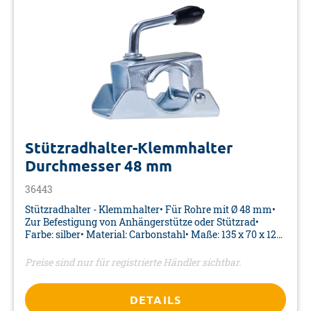
Stützradhalter-Klemmhalter
Durchmesser 48 mm
36443
Stützradhalter - Klemmhalter• Für Rohre mit Ø 48 mm•
Zur Befestigung von Anhängerstütze oder Stützrad•
Farbe: silber• Material: Carbonstahl• Maße: 135 x 70 x 120
mm• Verpackung: Barcode-AufkleberPassend dazu U-
Bügel Art.-Nr. 36446
Preise sind nur für registrierte Händler sichtbar.
DETAILS