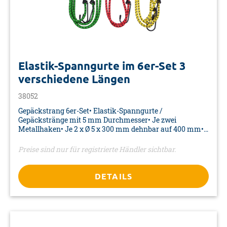
Elastik-Spanngurte im 6er-Set 3
verschiedene Längen
38052
Gepäckstrang 6er-Set• Elastik-Spanngurte /
Gepäckstränge mit 5 mm Durchmesser• Je zwei
Metallhaken• Je 2 x Ø 5 x 300 mm dehnbar auf 400 mm•
Je 2 x Ø 5 x 450 mm dehnbar auf 600 mm• Je 2 x Ø 5 x 600
mm dehnbar auf 850 mm• Farben: rot, gelb, grün•
Preise sind nur für registrierte Händler sichtbar.
Material: Latex/PP/Metall• Verpackung: Karte mit Euro-
Lochung
DETAILS