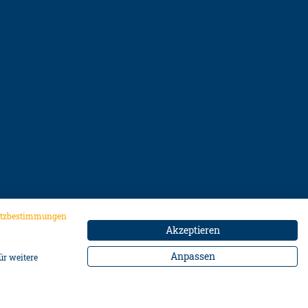
cheiben, Scheinwerfern und Rückspiegeln. Nicht für
utzbestimmungen
Akzeptieren
zu vermeiden.
Anpassen
ür weitere
Scheibe zu vermeiden.