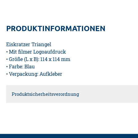
PRODUKTINFORMATIONEN
Eiskratzer Triangel
• Mit filmer Logoaufdruck
• Größe (L x B): 114 x 114 mm
• Farbe: Blau
• Verpackung: Aufkleber
Produktsicherheitsverordnung
Verantwortliche Person für die EU
Diedrich Filmer GmbH