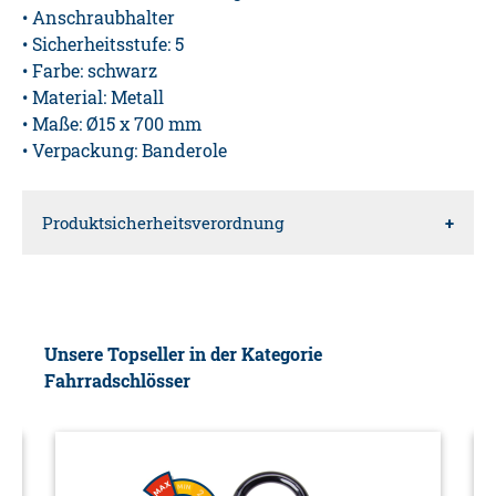
• Anschraubhalter
• Sicherheitsstufe: 5
• Farbe: schwarz
• Material: Metall
• Maße: Ø15 x 700 mm
• Verpackung: Banderole
Produktsicherheitsverordnung
Verantwortliche Person für die EU
Diedrich Filmer GmbH
Unsere Topseller in der Kategorie
Fahrradschlösser
Jeringhaver Gast 5
26316
Varel
DE