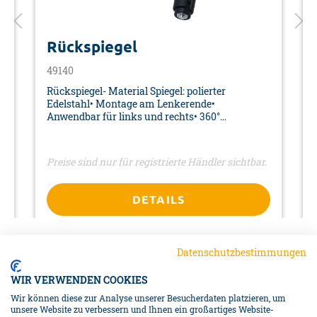
KLEINKINDER UND KINDER!
Lassen Sie Kinder niemals unbeaufsichtigt mit
dem Verpackungsmaterial, denn es besteht
Rückspiegel
Erstickungsgefahr durch das Verschlucken von
49140
Verpackungsteilen. Halten Sie diesen Artikel
Rückspiegel- Material Spiegel: polierter
stets von Kindern fern. Dieser Artikel ist kein
Edelstahl• Montage am Lenkerende•
Spielzeug! Nehmen Sie diesen Artikel keinesfalls
Anwendbar für links und rechts• 360°
auseinander.
einstellbar• Passt von 17 mm bis 21 mm (Innen-
Ø)• Farbe: schwarz• Maße Spiegelfläche: 90 x 65
mm• Verpackung: Karte
Preise sind nur für registrierte Händler sichtbar.
DETAILS
Datenschutzbestimmungen
WIR VERWENDEN COOKIES
Wir können diese zur Analyse unserer Besucherdaten platzieren, um
unsere Website zu verbessern und Ihnen ein großartiges Website-