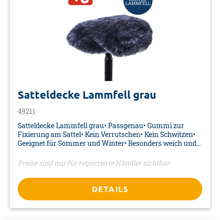
Satteldecke Lammfell grau
49211
Satteldecke Lammfell grau• Passgenau• Gummi zur
Fixierung am Sattel• Kein Verrutschen• Kein Schwitzen•
Geeignet für Sommer und Winter• Besonders weich und
dichtwollig• Farbe: grau• Material: 100% echtes Lammfell•
Maße: 270 x 220 mm• Verpackung: Karte
Preise sind nur für registrierte Händler sichtbar.
DETAILS