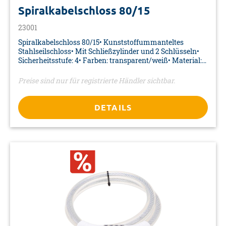
Spiralkabelschloss 80/15
23001
Spiralkabelschloss 80/15• Kunststoffummanteltes
Stahlseilschloss• Mit Schließzylinder und 2 Schlüsseln•
Sicherheitsstufe: 4• Farben: transparent/weiß• Material:
Stahlseil• Maße: Ø 15 x 800 mm• Verpackung: Karte
Preise sind nur für registrierte Händler sichtbar.
DETAILS