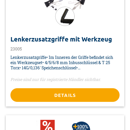
Lenkerzusatzgriffe mit Werkzeug
23005
Lenkerzusatzgriffe• Im Inneren der Griffe befindet sich
ein Werkzeugset• 4/5/6/8 mm Inbusschlüssel & T 25
Torx• 14G/0,136' Speichenschlüssel•
Kreuz-/Schlitzschraubendreher• 8/9/10 mm
Ring-/Maulschlüssel• Kettennietdrücker & 2 Reifenheber•
Preise sind nur für registrierte Händler sichtbar.
Lenkerklemmung : Ø 22,2 mm• Klemmbreite : 16 mm•
Farbe: schwarz• Material: Aluminium• Maße: Ø 29 x 130
mm• Verpackung: Doppelblister
DETAILS