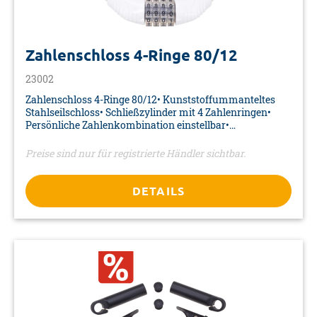
Zahlenschloss 4-Ringe 80/12
23002
Zahlenschloss 4-Ringe 80/12• Kunststoffummanteltes
Stahlseilschloss• Schließzylinder mit 4 Zahlenringen•
Persönliche Zahlenkombination einstellbar•
Sicherheitsstufe: 4• Farbe: transparent/weiß• Maße: Ø 12
x 800 mm• Material: Stahlseil• Verpackung: Karte
Preise sind nur für registrierte Händler sichtbar.
DETAILS