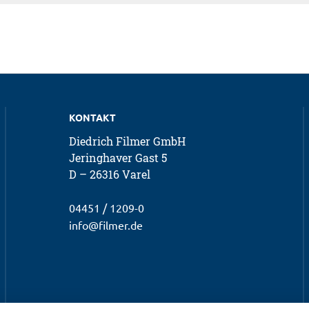
KONTAKT
Diedrich Filmer GmbH
Jeringhaver Gast 5
D – 26316 Varel
04451 / 1209-0
info@filmer.de
en Gewindeeinsätzen am Rahmen.
ge.
m empfohlenen Drehmoment an.
insbesondere nach holprigen Fahrten oder Stürzen.