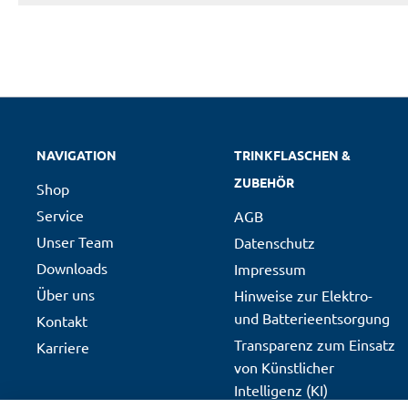
Verantwortliche Person für die EU
Diedrich Filmer GmbH
Jeringhaver Gast 5
26316
NAVIGATION
TRINKFLASCHEN &
Varel
ZUBEHÖR
Shop
DE
Info@filmer.de
Service
AGB
Unser Team
Datenschutz
Warnhinweise
Downloads
Impressum
Sicherheits- und Warnhinweise
Über uns
Hinweise zur Elektro-
1. Allgemeine Sicherheitshinweise:
und Batterieentsorgung
Kontakt
• Montieren Sie den Flaschenhalter nur an geeignet
Transparenz zum Einsatz
Karriere
• Verwenden Sie passende Schrauben in korrekter Län
von Künstlicher
• Ziehen Sie die Schrauben gleichmäßig und mit de
Intelligenz (KI)
• Prüfen Sie den festen Sitz des Halters regelmäßig, 