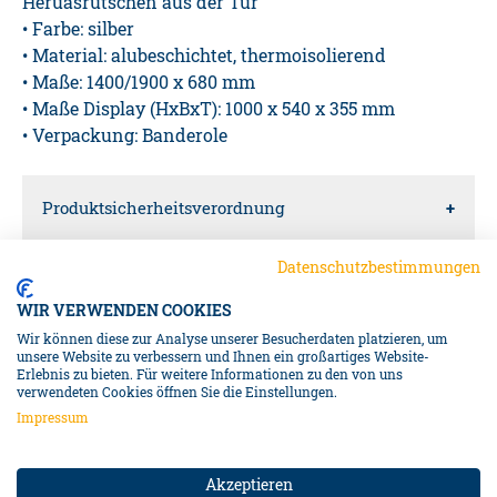
Heruasrutschen aus der Tür
• Farbe: silber
• Material: alubeschichtet, thermoisolierend
• Maße: 1400/1900 x 680 mm
• Maße Display (HxBxT): 1000 x 540 x 355 mm
• Verpackung: Banderole
Produktsicherheitsverordnung
Datenschutzbestimmungen
Verantwortliche Person für die EU
WIR VERWENDEN COOKIES
Diedrich Filmer GmbH
Wir können diese zur Analyse unserer Besucherdaten platzieren, um
unsere Website zu verbessern und Ihnen ein großartiges Website-
Erlebnis zu bieten. Für weitere Informationen zu den von uns
Jeringhaver Gast 5
NAVIGATION
verwendeten Cookies öffnen Sie die Einstellungen.
26316
Impressum
Varel
WSS-ABDECKUNGEN
DE
Akzeptieren
Info@filmer.de