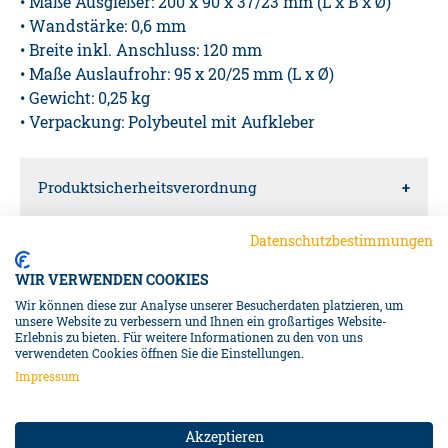
• Maße Ausgießer: 200 x 90 x 37/23 mm (L x B x Ø)
• Wandstärke: 0,6 mm
• Breite inkl. Anschluss: 120 mm
• Maße Auslaufrohr: 95 x 20/25 mm (L x Ø)
• Gewicht: 0,25 kg
• Verpackung: Polybeutel mit Aufkleber
Produktsicherheitsverordnung
Datenschutzbestimmungen
Verantwortliche Person für die EU
WIR VERWENDEN COOKIES
Diedrich Filmer GmbH
Wir können diese zur Analyse unserer Besucherdaten platzieren, um
unsere Website zu verbessern und Ihnen ein großartiges Website-
Erlebnis zu bieten. Für weitere Informationen zu den von uns
Jeringhaver Gast 5
NAVIGATION
verwendeten Cookies öffnen Sie die Einstellungen.
26316
Impressum
Varel
BENZINKANISTER
DE
Akzeptieren
Info@filmer.de