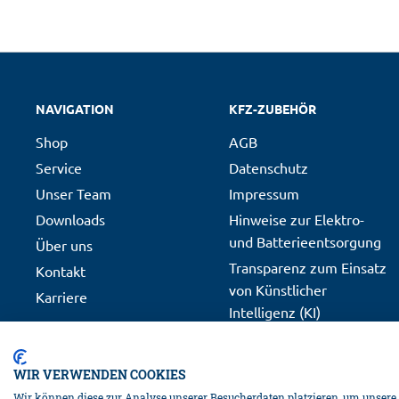
Diedrich Filmer GmbH
Jeringhaver Gast 5
26316
NAVIGATION
KFZ-ZUBEHÖR
Varel
Shop
AGB
DE
Info@filmer.de
Service
Datenschutz
Unser Team
Impressum
Warnhinweise
Downloads
Hinweise zur Elektro-
und Batterieentsorgung
WARNUNG! LEBENS- UND UNFALLGEFAHR FÜR KLEI
Über uns
Lassen Sie Kinder niemals unbeaufsichtigt mit dem V
Transparenz zum Einsatz
Kontakt
Sie diesen Artikel stets von Kindern fern. Dieser Art
von Künstlicher
Karriere
können erhebliche Gefahren für den Benutzer entsteh
Intelligenz (KI)
Presseberichte
Private Labeling
WIR VERWENDEN COOKIES
Verkaufsförderung
Wir können diese zur Analyse unserer Besucherdaten platzieren, um unsere W