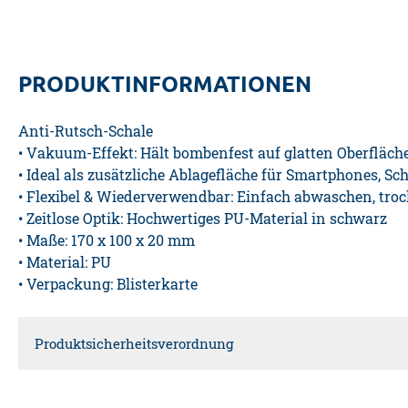
PRODUKTINFORMATIONEN
Anti-Rutsch-Schale
• Vakuum-Effekt: Hält bombenfest auf glatten Oberfläc
• Ideal als zusätzliche Ablagefläche für Smartphones, Sch
• Flexibel & Wiederverwendbar: Einfach abwaschen, tro
• Zeitlose Optik: Hochwertiges PU-Material in schwarz
• Maße: 170 x 100 x 20 mm
• Material: PU
• Verpackung: Blisterkarte
Produktsicherheitsverordnung
Verantwortliche Person für die EU