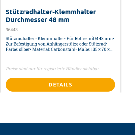
alls auseinander. Durch unsachgemäße Reparaturen
Stützradhalter-Klemmhalter
en.
Durchmesser 48 mm
36443
Stützradhalter - Klemmhalter• Für Rohre mit Ø 48 mm•
Zur Befestigung von Anhängerstütze oder Stützrad•
Farbe: silber• Material: Carbonstahl• Maße: 135 x 70 x
120 mm• Verpackung: Barcode-AufkleberPassend dazu
U-Bügel Art.-Nr. 36446
Preise sind nur für registrierte Händler sichtbar.
DETAILS