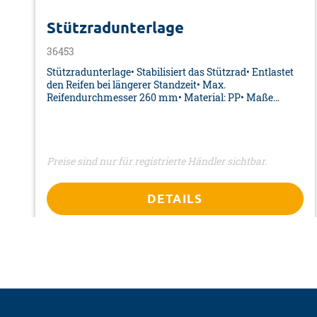
Sie diesen Artikel stets von Kindern fern. Dieser Art
Stützradunterlage
können erhebliche Gefahren für den Benutzer entsteh
36453
Stützradunterlage• Stabilisiert das Stützrad• Entlastet
den Reifen bei längerer Standzeit• Max.
Reifendurchmesser 260 mm• Material: PP• Maße
(LxBxH): 300 x 270 x 45 mm • Farbe: schwarz•
Verpackung: Aufkleber
Preise sind nur für registrierte Händler sichtbar.
DETAILS