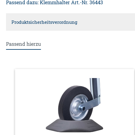
Passend dazu: Klemmhalter Art.-Nr. 36443
Produktsicherheitsverordnung
Verantwortliche Person für die EU
Passend hierzu
Diedrich Filmer GmbH
Jeringhaver Gast 5
26316
Varel
DE
Info@filmer.de
Warnhinweise
WARNUNG! LEBENS- UND UNFALLGEFAHR FÜR KLEI
Lassen Sie Kinder niemals unbeaufsichtigt mit dem V