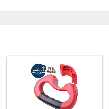
NKINDER UND KINDER!
erpackungsmaterial, denn es besteht Erstickungsgefahr du