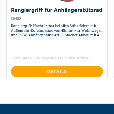
ikel ist kein Spielzeug! Nehmen Sie diesen Artikel keinesf
Rangiergriff für Anhängerstützrad
en. Lassen Sie Reparaturen nur von Fachkräften durchführ
36450
Rangiergriff• Nachrüstbar bei allen Stützrädern mit
Außenrohr-Durchmesser von 48mm• Für Wohnwagen
und PKW-Anhänger aller Art• Einfacher Anbau mit 4
Schrauben• Inkl. Montagematerial• Farbe:
rot/schwarz• Material: Polyamid• Maße: 60 x 155 x 120
mm• Verpackung: Polybeutel mit Reiter
Preise sind nur für registrierte Händler sichtbar.
DETAILS