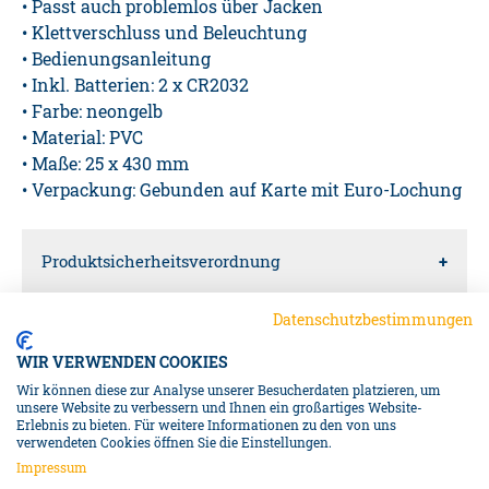
• Passt auch problemlos über Jacken
• Klettverschluss und Beleuchtung
• Bedienungsanleitung
• Inkl. Batterien: 2 x CR2032
• Farbe: neongelb
• Material: PVC
• Maße: 25 x 430 mm
• Verpackung: Gebunden auf Karte mit Euro-Lochung
Produktsicherheitsverordnung
Datenschutzbestimmungen
Verantwortliche Person für die EU
WIR VERWENDEN COOKIES
Diedrich Filmer GmbH
Wir können diese zur Analyse unserer Besucherdaten platzieren, um
unsere Website zu verbessern und Ihnen ein großartiges Website-
Erlebnis zu bieten. Für weitere Informationen zu den von uns
Jeringhaver Gast 5
NAVIGATION
verwendeten Cookies öffnen Sie die Einstellungen.
26316
Impressum
Varel