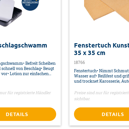
schlagschwamm
Fenstertuch Kuns
35 x 35 cm
18766
agschwamm• Befreit Scheiben
 schnell von Beschlag• Beugt
Fenstertuch• Nimmt Schmut
vor• Lotion zur einfachen
Wasser auf• Reißfest und griff
chen Reinigung• Erreicht
und trocknet Karosserie, Au
el der Windschutzscheibe•
etc.• Verhindert Wasserfleck
are Kunststoffbox - Schutz
den Haushalt• Farbe: gelb• Ma
nur für registrierte Händler
Preise sind nur für registrier
cknung• Made in Germany•
Kunstleder• Maße: 350 x 35
sichtbar.
• Maße: 140 x 77 x 30 mm•
Verpackung: Reiter
: Kunststoffbox
DETAILS
DETAILS