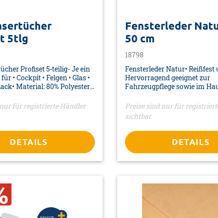
asertücher
Fensterleder Natu
t 5tlg
50 cm
18798
cher Profiset 5-teilig- Je ein
Fensterleder Natur• Reißfest u
für • Cockpit • Felgen • Glas •
Hervorragend geeignet zur
Lack• Material: 80% Polyester,
Fahrzeugpflege sowie im Ha
id• Maße je Tuch: 30 x 30 cm•
Büro• Farbe: gelb• Material: 
 Polybeutel Reiter
Naturleder• Maße: 490 x 380
nur für registrierte Händler
Preise sind nur für registrier
Verpackung: Reiter
sichtbar.
DETAILS
DETAILS