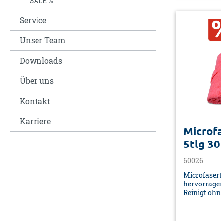
SALE %
Service
Unser Team
Downloads
Über uns
Kontakt
Karriere
Microf
5tlg 30
60026
Microfasert
hervorrage
Reinigt oh
Chemikalien
Umkettelt• F
rosa• Mater