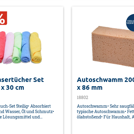
asertücher Set
Autoschwamm 200
 x 30 cm
x 86 mm
18802
uch-Set 5teilig• Absorbiert
Autoschwamm• Sehr saugfäh
nd Wasser, Öl und Schmutz•
typische Autoschwamm• Fett
ne Lösungsmittel und
ölabstoßend• Für Haushalt, 
• Frottierstruktur•
Boot• Farbe: braun• Material:
arben: rot, gelb, blau, grün,
Polyurethan• Maße: 200 x 12
ial: 80% Polyester, 20%
Verpackung: Banderole