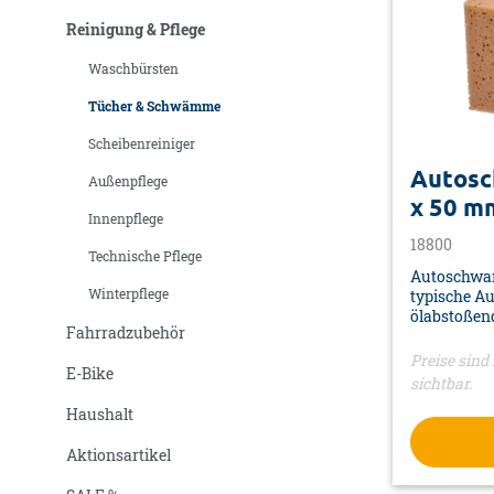
Reinigung & Pflege
Waschbürsten
Tücher & Schwämme
Scheibenreiniger
Autosc
Außenpflege
x 50 m
Innenpflege
18800
Technische Pflege
Autoschwam
Winterpflege
typische A
ölabstoßen
Fahrradzubehör
Boot• Farbe
Polyurethan
Preise sind 
E-Bike
Verpackung
sichtbar.
Haushalt
Aktionsartikel