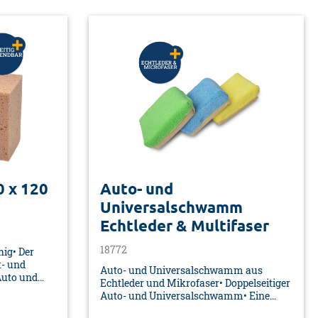
 x 120
Auto- und
Universalschwamm
Echtleder & Multifaser
18772
ig• Der
- und
Auto- und Universalschwamm aus
Auto und
Echtleder und Mikrofaser• Doppelseitiger
Auto- und Universalschwamm• Eine
0 x 86 mm•
Seite aus echtem und weichem