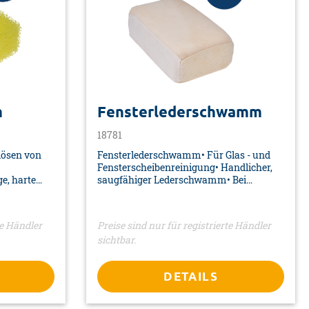
m
Fensterlederschwamm
18781
ösen von
Fensterlederschwamm• Für Glas - und
Fensterscheibenreinigung• Handlicher,
e, harte
saugfähiger Lederschwamm• Bei
beschlagenen Scheiben• Farbe: gelb•
shalt, Auto
Material: Naturleder• Maße: 120 x 80 x 40
al: PVC•
mm• Verpackung: Polybeutel mit
te Händler
Preise sind nur für registrierte Händler
packung:
Banderole
sichtbar.
diesem
en
60118
DETAILS