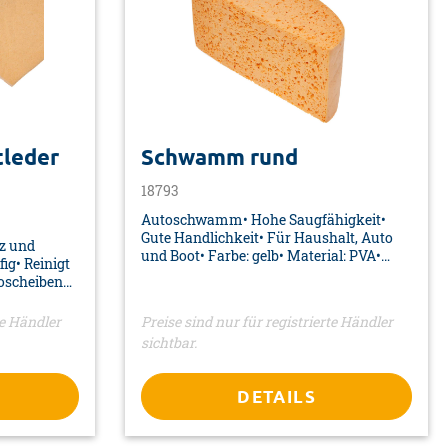
tleder
Schwamm rund
18793
Autoschwamm• Hohe Saugfähigkeit•
Gute Handlichkeit• Für Haushalt, Auto
z und
und Boot• Farbe: gelb• Material: PVA•
ig• Reinigt
Maße: 170 x 85 x 55 mm• Verpackung:
toscheiben
Polybeutel
en• Auch für
terial:
te Händler
Preise sind nur für registrierte Händler
0 mm•
sichtbar.
DETAILS