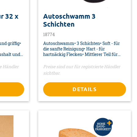
r 32 x
Autoschwamm 3
Schichten
18774
nd griffig•
Autoschwamm• 3 Schichten• Soft - für
die sanfte Reinigung• Hart - für
ushalt und
hartnäckig Flecken• Mittlerer Teil für
gegerbtes
gute Griffigkeit• Farbe: schwarz/gelb•
 x 5 mm•
Material: PU• Maße: 220 x 110 x 70 mm•
te Händler
Preise sind nur für registrierte Händler
Verpackung: Banderole
sichtbar.
DETAILS