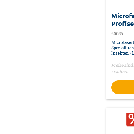
Microf
Profise
60056
Microfasertü
Spezialtuch 
Insekten • 
20% Polyam
Verpackung:
Preise sind 
sichtbar.