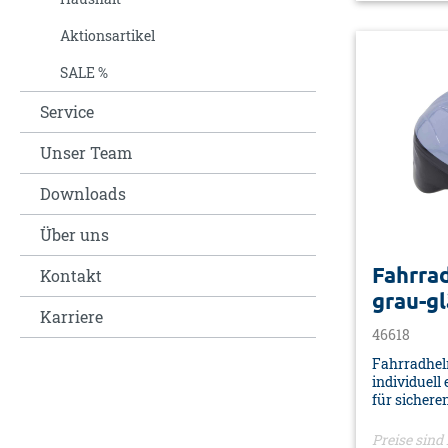
Insektensc
PVC/EPS• V
Aktionsartikel
Euro-Loch
SALE %
Service
Unser Team
Downloads
Über uns
Fahrra
Kontakt
grau-g
Karriere
46618
Fahrradhel
individuell 
für sichere
Mehrere Lüf
Luftzirkul
Preise sind 