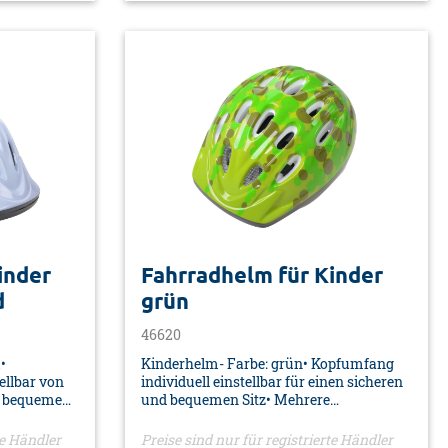
9 cm -
Material: PVC/EPS• Farbe: blau
und
glänzend• Verpackung: SB Karte mit
• Material:
Euro-Lochung
rte mit
inder
Fahrradhelm für Kinder
d
grün
46620
•
Kinderhelm- Farbe: grün• Kopfumfang
ellbar von
individuell einstellbar für einen sicheren
nd bequemen
und bequemen Sitz• Mehrere
e für
Lüftungsschlitze für optimale
d Kühlung•
Luftzirkulation und Kühlung•
te Händler
Preise sind nur für registrierte Händler