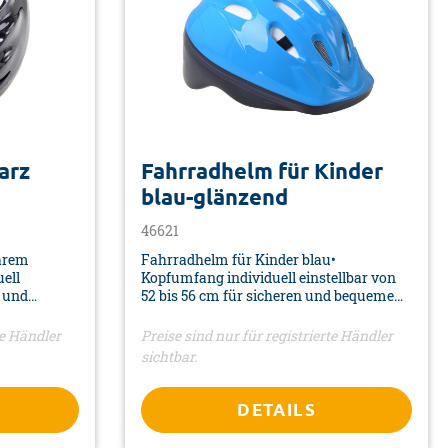
arz
Fahrradhelm für Kinder
blau-glänzend
46621
arem
Fahrradhelm für Kinder blau•
ell
Kopfumfang individuell einstellbar von
n und
52 bis 56 cm für sicheren und bequemen
Sitz• Mehrere Lüftungsschlitze für
e
optimale Luftzirkulation und Kühlung•
te Händler
Preise sind nur für registrierte Händler
•
Hochwertige Materialien zur effektiven
sichtbar.
effektiven
Absorption von Aufprallkräften• Robuste
ten•
und widerstandsfähige Materialien für
lange Lebensdauer•
DETAILS
ien für
Gebrauchsanweisung an der
chwarz
Verpackung• Mit Insektenschutz •