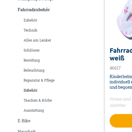
Fahrradzubehör
Zubehör
Technik
Alles am Lenker
Fahrra
Schlösser
weiß
Bereifung
46617
Beleuchtung
Kinderhelm
Reparatur & Pflege
individuell 
und bequem
Zubehör
Lüftungssch
Luftzirkul
Preise sind 
Taschen & Körbe
Hochwertige
sichtbar.
Absorption 
Ausstattung
Hergestellt
widerstands
E-Bike
lange Lebe
individuell 
Haushalt