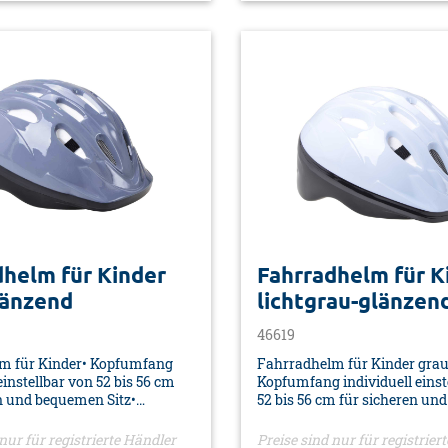
hutz• TÜV/GS• Material:
glänzend• Kopfumfang 55 - 5
erpackung: SB Karte mit
einstellbar• Insektenschutz 
ung
abnehmbarer Schirm• TÜV/GS
PVC/EPS• Verpackung: SB-Ka
Euro-Lochung
dhelm für Kinder
Fahrradhelm für K
länzend
lichtgrau-glänzen
46619
m für Kinder• Kopfumfang
Fahrradhelm für Kinder grau
einstellbar von 52 bis 56 cm
Kopfumfang individuell einst
n und bequemen Sitz•
52 bis 56 cm für sicheren u
tungsschlitze für optimale
Sitz• Mehrere Lüftungsschlitz
ation und Kühlung•
optimale Luftzirkulation un
nur für registrierte Händler
Preise sind nur für registrier