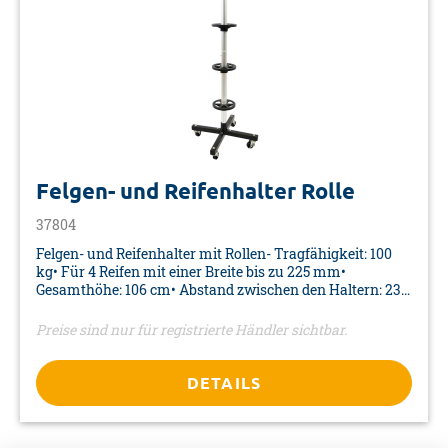
Felgen- und Reifenhalter Rolle
37804
Felgen- und Reifenhalter mit Rollen- Tragfähigkeit: 100
kg• Für 4 Reifen mit einer Breite bis zu 225 mm•
Gesamthöhe: 106 cm• Abstand zwischen den Haltern: 235
mm• Inkl. Aufbauanleitung• Farbe: silber/schwarz•
Material: Stahl, PP• Maße: 1100 x 450 x 450 mm•
Preise sind nur für registrierte Händler sichtbar.
Verpackung: Verkaufskarton
DETAILS