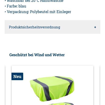
• waschbar bei 20°C Handwäsche
• Farbe: blau
• Verpackung: Polybeutel mit Einleger
Produktsicherheitsverordnung
Verantwortliche Person für die EU
Diedrich Filmer GmbH
Geschützt bei Wind und Wetter
Jeringhaver Gast 5
26316
Varel
Neu
DE
Info@filmer.de
Warnhinweise