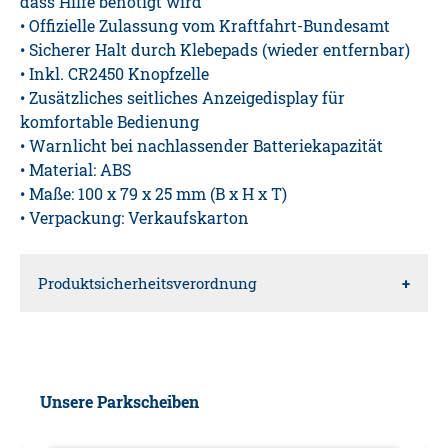
dass Hilfe benötigt wird
• Offizielle Zulassung vom Kraftfahrt-Bundesamt
• Sicherer Halt durch Klebepads (wieder entfernbar)
• Inkl. CR2450 Knopfzelle
• Zusätzliches seitliches Anzeigedisplay für
komfortable Bedienung
• Warnlicht bei nachlassender Batteriekapazität
• Material: ABS
• Maße: 100 x 79 x 25 mm (B x H x T)
• Verpackung: Verkaufskarton
Produktsicherheitsverordnung
Verantwortliche Person für die EU
Diedrich Filmer GmbH
Unsere Parkscheiben
Jeringhaver Gast 5